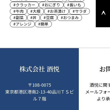
このペ
#クラッカー
#おにぎり
#長いも
ージの
#牛肉
#大根
#お茶漬け
#サラダ
上部へ
#副菜
#丼
#豆腐
#おつまみ
戻る
#アレンジ
#簡単
株式会社 酒悦
お
〒108-0075
酒悦に関
東京都港区港南2-13-40品川ＴＳビ
メールフォ
ル７階
より承