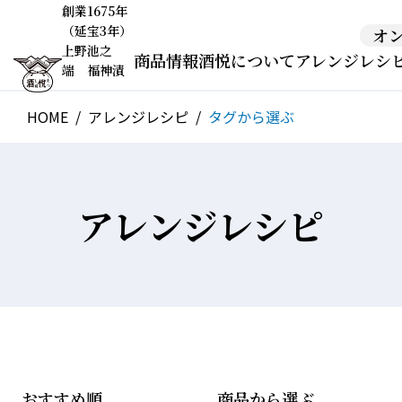
創業1675年
（延宝3年）
オ
上野池之
商品情報
酒悦について
アレンジレシ
端 福神漬
HOME
アレンジレシピ
タグから選ぶ
アレンジレシピ
おすすめ順
商品から選ぶ