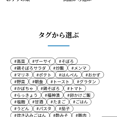
タグから選ぶ
#高菜
#ザーサイ
#そぼろ
#鶏そぼろサラダ
#炒飯
#メンマ
#マリネ
#ポテト
#はんぺん
#おかず
#野菜
#朝食
#トースト
#グラタン
#かぼちゃ
#鶏そぼろ
#トマト
#らっきょう
#福神漬
#卵かけご飯
#塩麹
#甘酒
#たまご
#ごはん
#うどん
#パスタ
#茄子
#炊き込みごはん
#酢みそ
#豚肉