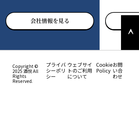
このペ
会社情報を見る
お問
ージの
上部へ
戻る
プライバ
ウェブサイ
Cookie
お問
Copyright ©
シーポリ
トのご利用
Policy
い合
2025 酒悦 All
シー
について
わせ
Rights
Reserved.