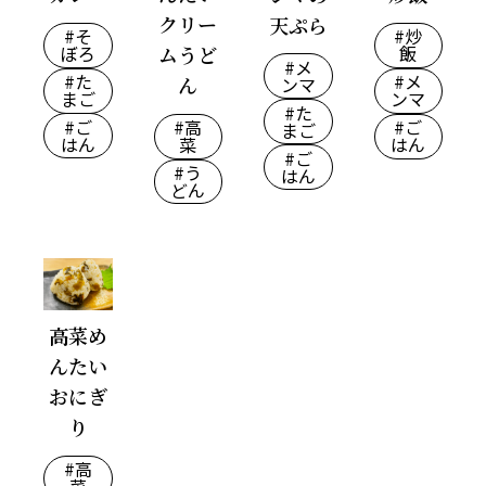
クリー
天ぷら
#そ
#炒
ぼろ
ムうど
飯
#メ
#た
#メ
ん
ンマ
まご
ンマ
#た
#ご
#高
#ご
まご
はん
菜
はん
#ご
#う
はん
どん
高菜め
んたい
おにぎ
り
#高
菜