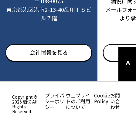
〒108-0075
酒悦に関
東京都港区港南2-13-40品川ＴＳビ
メールフォ
ル７階
より承
このペ
会社情報を見る
お問
ージの
上部へ
戻る
プライバ
ウェブサイ
Cookie
お問
Copyright ©
シーポリ
トのご利用
Policy
い合
2025 酒悦 All
シー
について
わせ
Rights
Reserved.