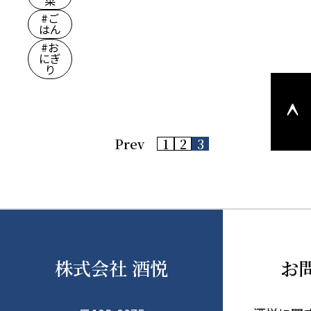
#ご
はん
#お
にぎ
り
このペ
ージの
上部へ
戻る
投
Prev
1
2
3
稿
の
ペ
ー
ジ
送
り
株式会社 酒悦
お