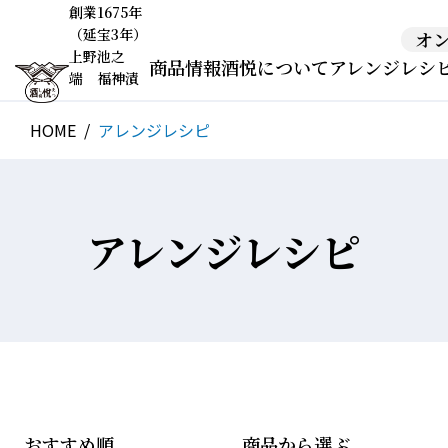
創業1675年
（延宝3年）
オ
上野池之
商品情報
酒悦について
アレンジレシ
端 福神漬
HOME
アレンジレシピ
アレンジレシピ
おすすめ順
商品から選ぶ