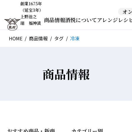
創業1675年
（延宝3年）
オ
上野池之
商品情報
酒悦について
アレンジレシ
端 福神漬
HOME
商品情報
タグ
冷凍
商品情報
おすすめ商品・新商
カテゴリー別