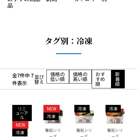
品
タグ別：冷凍
価格の
価格の
おす
新
全7件中 7
並び
低い順
髙い順
すめ
着
替え
件表示
順
順
リニ
NEW
冷凍
冷凍
ューア
冷凍
ル
NEW
箸処シリ
箸処シリ
箸処シリ
冷凍
ーズ
ーズ
ーズ