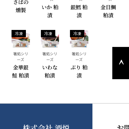
さばの
いか 粕
銀鱈 粕
金目鯛
燻製
漬
漬
粕漬
冷凍
冷凍
冷凍
このペ
箸処シリ
箸処シリ
箸処シリ
ージの
ーズ
ーズ
ーズ
金華銀
いわな
ぶり 粕
上部へ
鮭 粕漬
粕漬
漬
戻る
株式会社 酒悦
お