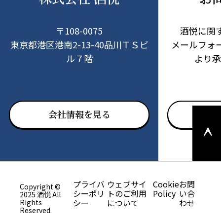
〒108-0075
酒悦に関
東京都港区港南2-13-40品川ＴＳビ
メールフォ
ル７階
より承
このペ
会社情報を見る
お問
ージの
上部へ
戻る
プライバ
ウェブサイ
Cookie
お問
Copyright ©
シーポリ
トのご利用
Policy
い合
2025 酒悦 All
シー
について
わせ
Rights
Reserved.