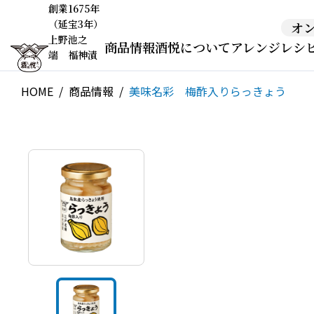
創業1675年
（延宝3年）
オ
上野池之
商品情報
酒悦について
アレンジレシ
端 福神漬
HOME
商品情報
美味名彩 梅酢入りらっきょう