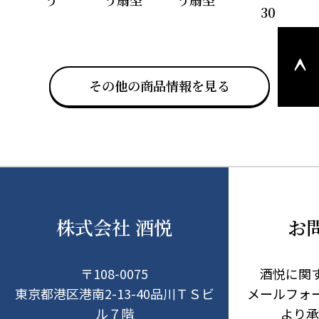
30
このペ
ージの
上部へ
その他の商品情報を見る
戻る
株式会社 酒悦
お
〒108-0075
酒悦に関
東京都港区港南2-13-40品川ＴＳビ
メールフォ
ル７階
より承