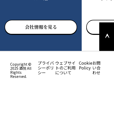
このペ
会社情報を見る
お問
ージの
上部へ
戻る
プライバ
ウェブサイ
Cookie
お問
Copyright ©
シーポリ
トのご利用
Policy
い合
2025 酒悦 All
シー
について
わせ
Rights
Reserved.