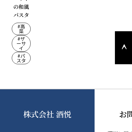
の和風
パスタ
#高
菜
このペ
#ザ
ーサ
ージの
イ
上部へ
#パ
戻る
スタ
株式会社 酒悦
お