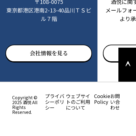
〒108-0075
酒悦に関
東京都港区港南2-13-40品川ＴＳビ
メールフォ
ル７階
より承
このペ
会社情報を見る
お問
ージの
上部へ
戻る
プライバ
ウェブサイ
Cookie
お問
Copyright ©
シーポリ
トのご利用
Policy
い合
2025 酒悦 All
シー
について
わせ
Rights
Reserved.