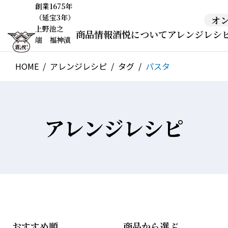
創業1675年
（延宝3年）
オ
上野池之
商品情報
酒悦について
アレンジレシ
端 福神漬
HOME
アレンジレシピ
タグ
パスタ
アレンジレシピ
おすすめ順
商品から選ぶ