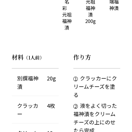
名
元祖
端福
彩
福神
神漬
元祖
漬
福神
200g
漬
材料
作り方
（1人前）
別撰福神
20g
クラッカーにク
漬
リームチーズを塗
る
クラッカ
4枚
液をよく切った
ー
福神漬をクリーム
チーズの上にのせ
たら完成