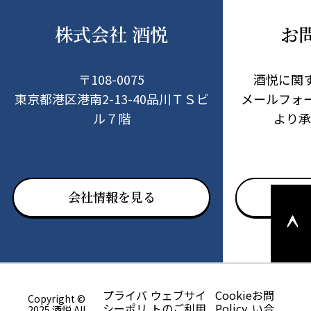
株式会社 酒悦
お
〒108-0075
酒悦に関
東京都港区港南2-13-40品川ＴＳビ
メールフォ
ル７階
より承
このペ
会社情報を見る
お問
ージの
上部へ
戻る
プライバ
ウェブサイ
Cookie
お問
Copyright ©
シーポリ
トのご利用
Policy
い合
2025 酒悦 All