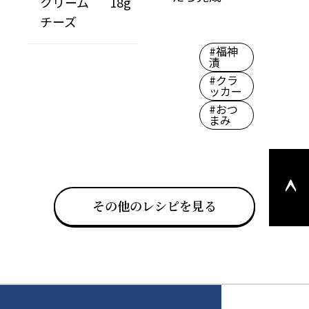
クリーム
18g
チーズ
#福神
漬
#クラ
ッカー
#おつ
まみ
このペ
ージの
上部へ
その他のレシピを見る
戻る