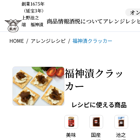
創業1675年
（延宝3年）
オ
上野池之
商品情報
酒悦について
アレンジレシ
端 福神漬
HOME
アレンジレシピ
福神漬クラッカー
福神漬クラッ
カー
レシピに使える商品
美味
国産
池之