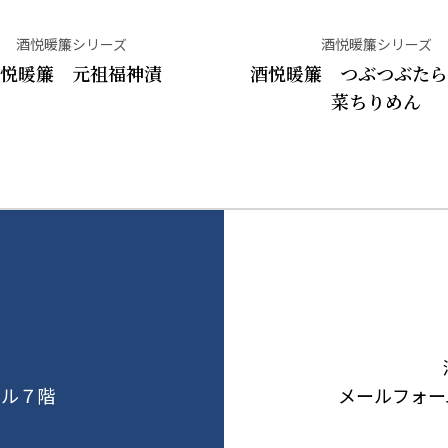
酒悦暖簾シリーズ
酒悦暖簾シリーズ
悦暖簾 元祖福神漬
酒悦暖簾 つぶつぶた
菜ちりめん
ビル７階
メールフォー