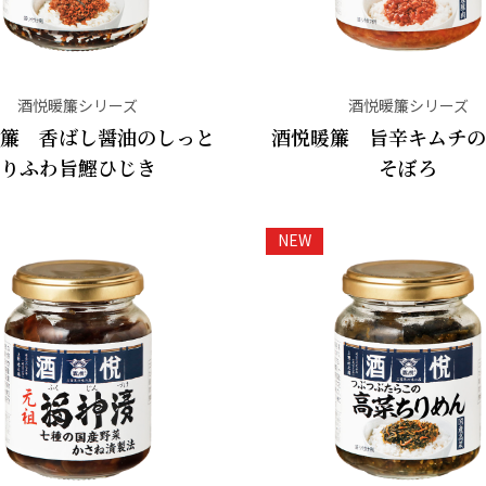
酒悦暖簾シリーズ
酒悦暖簾シリーズ
簾 香ばし醤油のしっと
酒悦暖簾 旨辛キムチ
りふわ旨鰹ひじき
そぼろ
NEW