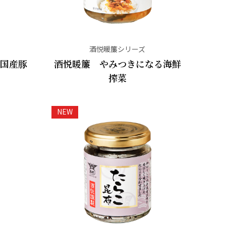
酒悦暖簾シリーズ
の国産豚
酒悦暖簾 やみつきになる海鮮
搾菜
NEW