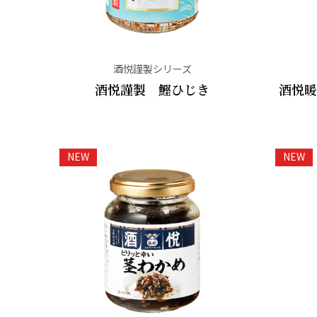
酒悦謹製シリーズ
酒悦謹製 鰹ひじき
酒悦暖
NEW
NEW