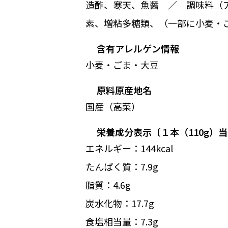
造酢、寒天、魚醤 ／ 調味料（
素、増粘多糖類、（一部に小麦・
含有アレルゲン情報
小麦・ごま・大豆
原料原産地名
国産（高菜）
栄養成分表示〔１本（110g）
エネルギー：144kcal
たんぱく質：7.9g
脂質：4.6g
炭水化物：17.7g
食塩相当量：7.3g