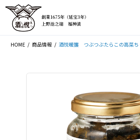
創業1675年（延宝3年）
上野池之端 福神漬
HOME
商品情報
酒悦暖簾 つぶつぶたらこの高菜ち