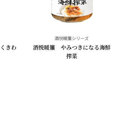
酒悦暖簾シリーズ
くきわ
酒悦暖簾 やみつきになる海鮮
搾菜