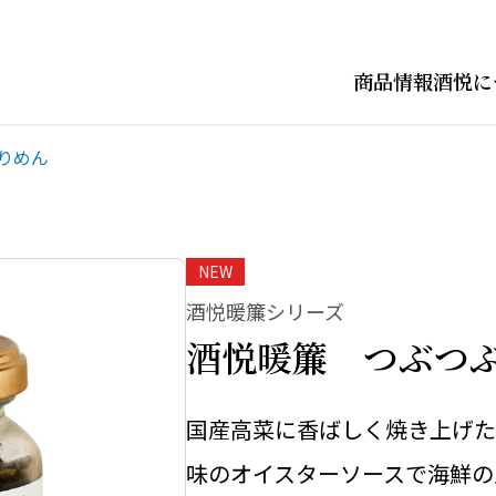
商品情報
酒悦に
りめん
NEW
酒悦暖簾シリーズ
酒悦暖簾 つぶつ
国産高菜に香ばしく焼き上げた
味のオイスターソースで海鮮の