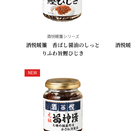
酒悦暖簾シリーズ
酒悦暖簾 香ばし醤油のしっと
酒悦暖
りふわ旨鰹ひじき
NEW