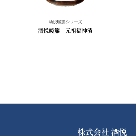
酒悦暖簾シリーズ
酒悦暖簾 元祖福神漬
株式会社 酒悦