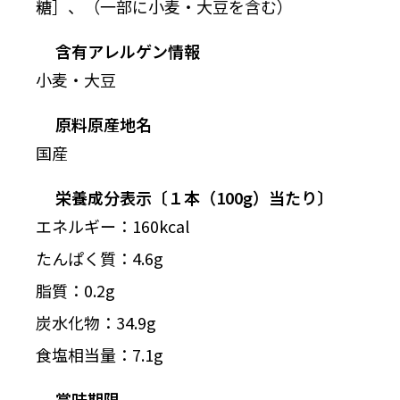
糖］、（一部に小麦・大豆を含む）
含有アレルゲン情報
小麦・大豆
原料原産地名
国産
栄養成分表示〔１本（100g）当たり〕
エネルギー：160kcal
たんぱく質：4.6g
脂質：0.2g
炭水化物：34.9g
食塩相当量：7.1g
賞味期限