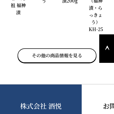
う
漬200g
（福神
祖 福神
漬・ら
漬
っきょ
う）
KH-25
このペ
ージの
上部へ
その他の商品情報を見る
戻る
株式会社 酒悦
お