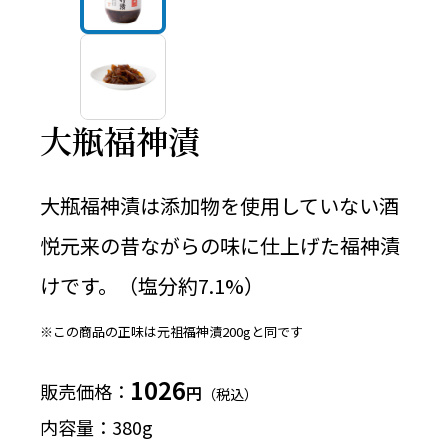
大瓶福神漬
大瓶福神漬は添加物を使用していない酒
悦元来の昔ながらの味に仕上げた福神漬
けです。（塩分約7.1%）
※この商品の正味は元祖福神漬200gと同です
1026
販売価格
円
（税込）
内容量
380g