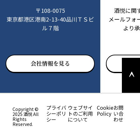
〒108-0075
酒悦に関
東京都港区港南2-13-40品川ＴＳビ
メールフォ
ル７階
より承
このペ
会社情報を見る
お問
ージの
上部へ
戻る
プライバ
ウェブサイ
Cookie
お問
Copyright ©
シーポリ
トのご利用
Policy
い合
2025 酒悦 All
シー
について
わせ
Rights
Reserved.