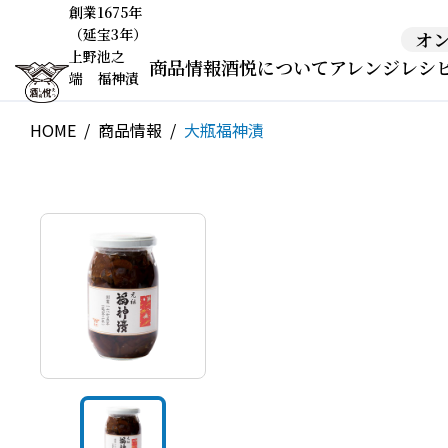
創業1675年
（延宝3年）
オ
上野池之
商品情報
酒悦について
アレンジレシ
端 福神漬
HOME
商品情報
大瓶福神漬